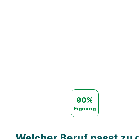
90%
Eignung
Welcher Beruf passt zu d