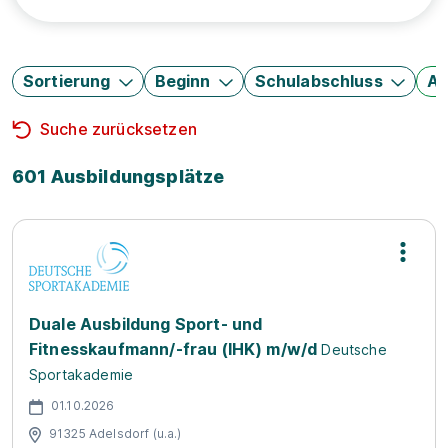
Sortierung
Beginn
Schulabschluss
Au
Suche zurücksetzen
601 Ausbildungsplätze
Duale Ausbildung Sport- und
Fitnesskaufmann/-frau (IHK) m/w/d
Deutsche
Sportakademie
01.10.2026
91325 Adelsdorf (u.a.)