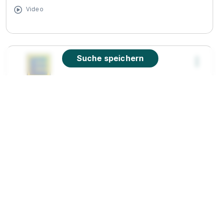
Video
Suche speichern
Ausbildung zum Fachverkäufer im
Lebensmittelhandwerk (Fleischerei) (m/w/d)
2026
EDEKA Hahner
01.09.2026
91315 Höchstadt a.d. Aisch
90%