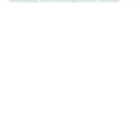
2027
Oberlandesgericht Stuttgart
01.09.2027
73728 Esslingen am Neckar (u.a.)
1.297 - 1.401 € pro Monat
90%
Eignung
Du bist noch unentschlossen?
Geh auf Nummer sicher mit unserem Berufswahltest.
Eignung checken und passende Stelle finden.
Mehr erfahren