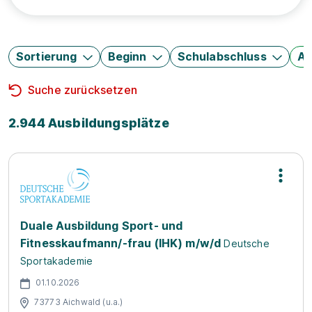
Sortierung
Beginn
Schulabschluss
Au
Suche zurücksetzen
2.944 Ausbildungsplätze
Duale Ausbildung Sport- und
Fitnesskaufmann/-frau (IHK) m/w/d
Deutsche
Sportakademie
01.10.2026
73773 Aichwald (u.a.)