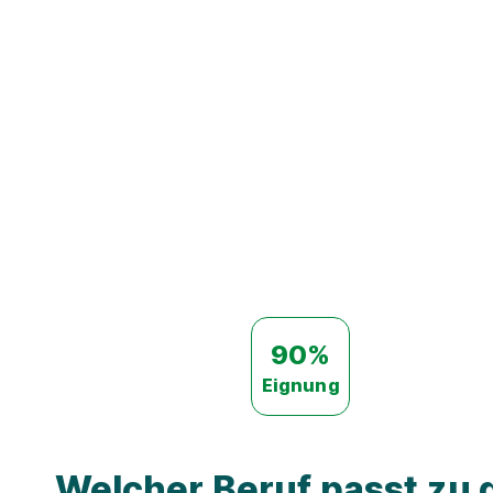
90%
Eignung
Welcher Beruf passt zu d