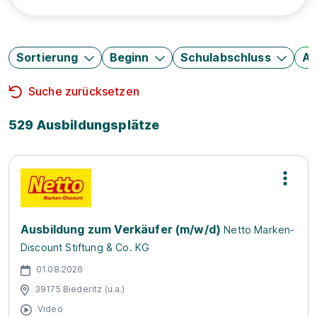
Sortierung
Beginn
Schulabschluss
Au
Suche zurücksetzen
529 Ausbildungsplätze
Ausbildung zum Verkäufer (m/w/d)
Netto Marken-
Discount Stiftung & Co. KG
01.08.2026
39175 Biederitz (u.a.)
Video