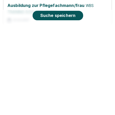
Ausbildung zur Pflegefachmann/frau
WBS
TRAINING SCHULEN gGmbH
Suche speichern
01.02.2027
01219 Oldenburg
Schnellbewerbung
Ausbildung Kaufmann im Einzelhandel (m/w/d)
PENNY Markt GmbH
01.08.2027
01239 Dresden
Video