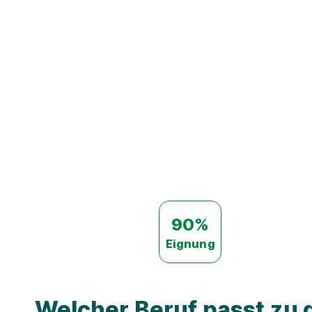
90%
Eignung
Welcher Beruf passt zu d