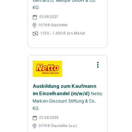
Gerhard D. Wempe GmbH & Co.
KG
01.08.2027
01768 Glashütte
1.100 - 1.400 € pro Monat
Ausbildung zum Kaufmann
im Einzelhandel (m/w/d)
Netto
Marken-Discount Stiftung & Co.
KG
01.08.2026
01768 Glashütte (u.a.)