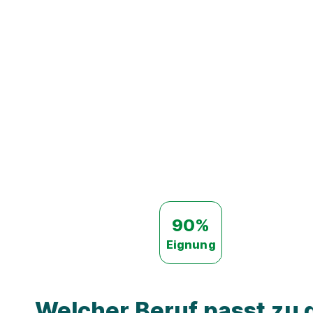
90%
Eignung
Welcher Beruf passt zu d