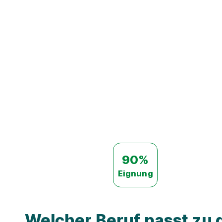
90%
Eignung
Welcher Beruf passt zu d