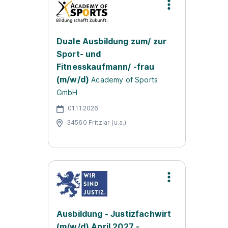
Duale Ausbildung zum/ zur
Sport- und
Fitnesskaufmann/ -frau
(m/w/d)
Academy of Sports
GmbH
01.11.2026
34560 Fritzlar (u.a.)
Ausbildung - Justizfachwirt
(m/w/d) April 2027 -