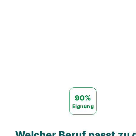
90%
Eignung
Welcher Beruf passt zu d