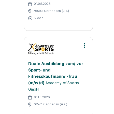
01.08.2026
76593 Gernsbach (u.a.)
Video
Duale Ausbildung zum/ zur
Sport- und
Fitnesskaufmann/ -frau
(m/w/d)
Academy of Sports
GmbH
01.10.2026
76571 Gaggenau (u.a.)