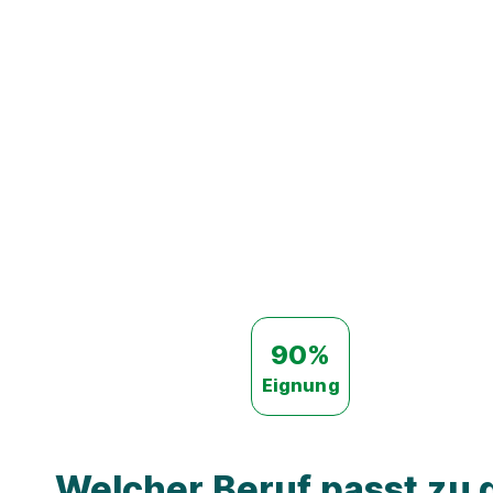
90%
Eignung
Welcher Beruf passt zu d