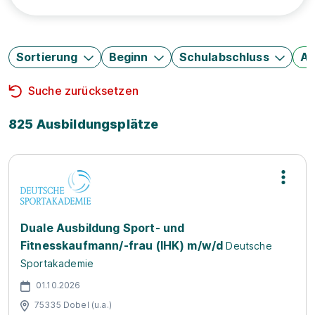
Sortierung
Beginn
Schulabschluss
Au
Suche zurücksetzen
825 Ausbildungsplätze
Duale Ausbildung Sport- und
Fitnesskaufmann/-frau (IHK) m/w/d
Deutsche
Sportakademie
01.10.2026
75335 Dobel (u.a.)