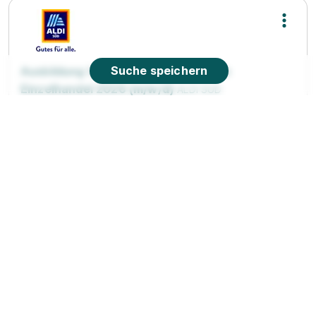
Suche speichern
Ausbildung Verkäufer / Kaufmann im
Einzelhandel 2026 (m/w/d)
ALDI SÜD
01.08.2026
75323 Bad Wildbad
90%
Eignung
Du bist noch unentschlossen?
Geh auf Nummer sicher mit unserem Berufswahltest.