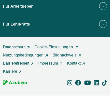
Für Arbeitgeber
Für Lehrkräfte
Datenschutz
Cookie-Einstellungen
Nutzungsbedingungen
Bildnachweis
Barrierefreiheit
Impressum
Kontakt
Karriere
instagram
facebook
youtube
linked
ti