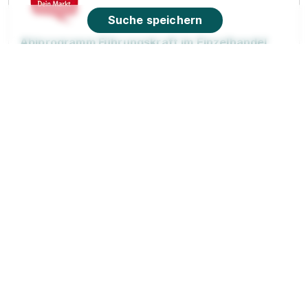
Suche speichern
Abiprogramm Führungskraft im Einzelhandel,
Fachrichtung Lebensmittel (m/w/d) - 2027
REWE
Markt GmbH
01.08.2027
49377 Vechta
Video
Neu
90%
Eignung