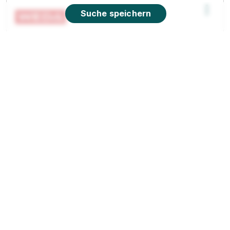
Suche speichern
Fachkraft für Lagerlogistik 2026
WEDA - Dammann
& Westerkamp GmbH
01.08.2026
49424 Lutten
900 - 1.100 € pro Monat
Schnellbewerbung
90%
Eignung