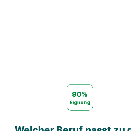
90%
Eignung
Welcher Beruf passt zu d