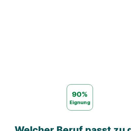
90%
Eignung
Welcher Beruf passt zu d