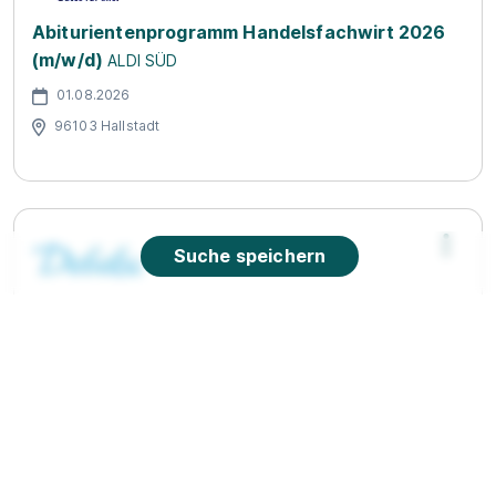
Abiturientenprogramm Handelsfachwirt 2026
(m/w/d)
ALDI SÜD
01.08.2026
96103 Hallstadt
Suche speichern
Ausbildung Kaufleute für Versicherung und
Finanzen in den Debeka-Geschäftsstellen
(w/m/d)
Debeka-Gruppe
01.09.2026
96047 Bamberg
1.455 - 1.620 € pro Monat