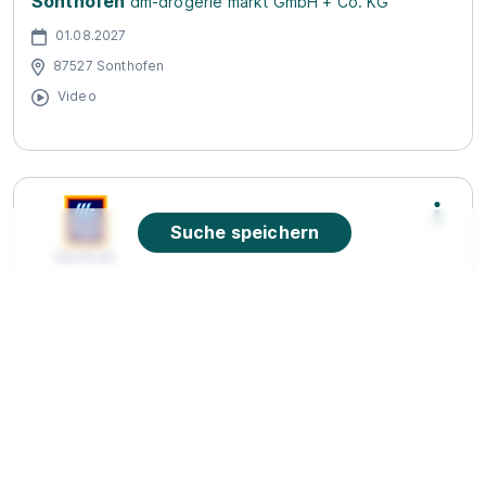
Sonthofen
dm-drogerie markt GmbH + Co. KG
01.08.2027
87527 Sonthofen
Video
Suche speichern
Abiturientenprogramm Handelsfachwirt 2026
(m/w/d)
ALDI SÜD
01.08.2026
87527 Sonthofen