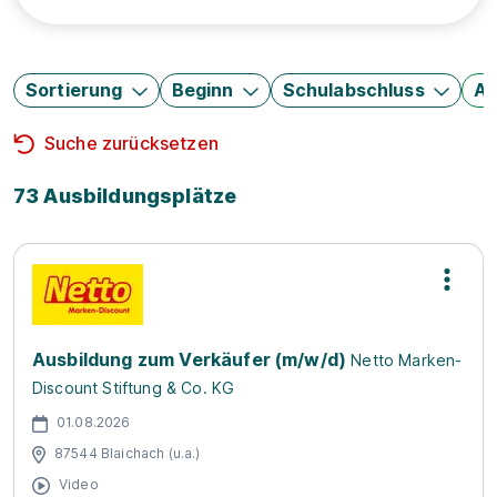
Sortierung
Beginn
Schulabschluss
Au
Suche zurücksetzen
73 Ausbildungsplätze
Ausbildung zum Verkäufer (m/w/d)
Netto Marken-
Discount Stiftung & Co. KG
01.08.2026
87544 Blaichach (u.a.)
Video