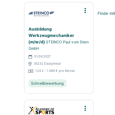
Finde mi
Ausbildung
Werkzeugmechaniker
(m/w/d)
STEINCO Paul vom Stein
GmbH
01.08.2027
35232 Dautphetal
1.243 - 1.486 € pro Monat
Schnellbewerbung