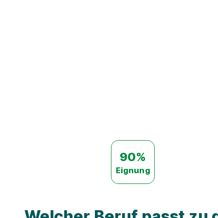
90%
Eignung
Welcher Beruf passt zu d