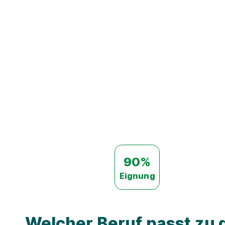
90%
Eignung
Welcher Beruf passt zu d