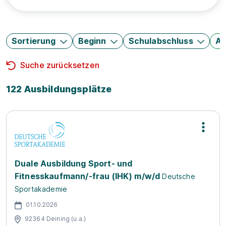
Sortierung
Beginn
Schulabschluss
Au
Suche zurücksetzen
122 Ausbildungsplätze
Duale Ausbildung Sport- und
Fitnesskaufmann/-frau (IHK) m/w/d
Deutsche
Sportakademie
01.10.2026
92364 Deining (u.a.)