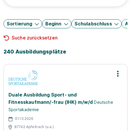
Sortierung
Beginn
Schulabschluss
Au
Suche zurücksetzen
240 Ausbildungsplätze
Duale Ausbildung Sport- und
Fitnesskaufmann/-frau (IHK) m/w/d
Deutsche
Sportakademie
01.10.2026
87742 Apfeltrach (u.a.)