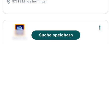
87719 Mindelheim (u.a.)
Suche speichern
Ausbildung Verkäufer / Kaufmann im
Einzelhandel 2026 (m/w/d)
ALDI SÜD
01.08.2026
86825 Bad Wörishofen
90%
Eignung