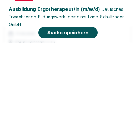
Ausbildung Ergotherapeut/in (m/w/d)
Deutsches
Erwachsenen-Bildungswerk, gemeinnützige-Schulträger
GmbH
Suche speichern
17.08.2026
87439 Härtnagel (u.a.)
Schnellbewerbung
Ausbildung Kaufleute für Versicherung und
Finanzanlagen in den Debeka-Geschäftsstellen
(w/m/d)
Debeka-Gruppe
01.09.2027