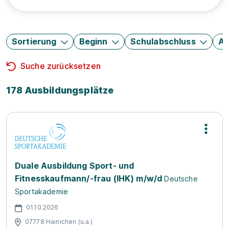
Sortierung
Beginn
Schulabschluss
Au
Suche zurücksetzen
178 Ausbildungsplätze
Duale Ausbildung Sport- und
Fitnesskaufmann/-frau (IHK) m/w/d
Deutsche
Sportakademie
01.10.2026
07778 Hainichen (u.a.)