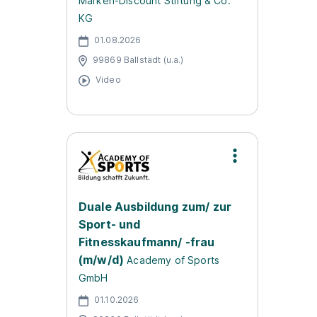
Marken-Discount Stiftung & Co.
KG
01.08.2026
99869 Ballstädt (u.a.)
Video
Duale Ausbildung zum/ zur
Sport- und
Fitnesskaufmann/ -frau
(m/w/d)
Academy of Sports
GmbH
01.10.2026