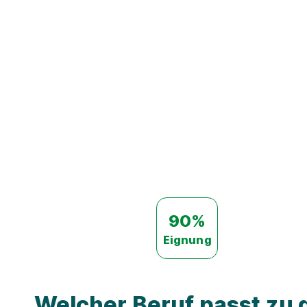
90%
Eignung
Welcher Beruf passt zu d