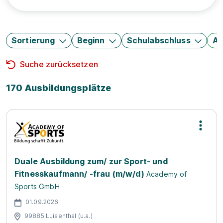
Sortierung
Beginn
Schulabschluss
Au
Suche zurücksetzen
170 Ausbildungsplätze
Duale Ausbildung zum/ zur Sport- und
Fitnesskaufmann/ -frau (m/w/d)
Academy of
Sports GmbH
01.09.2026
99885 Luisenthal (u.a.)