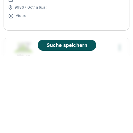
99867 Gotha (u.a.)
Video
Suche speichern
Duale Ausbildung Sport- und
Fitnesskaufmann:frau
IST-Studieninstitut GmbH
01.04.2027
99867 Gotha (u.a.)
Video