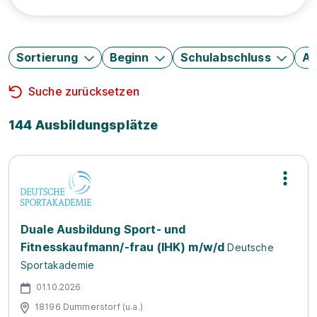
Sortierung
Beginn
Schulabschluss
Au
Suche zurücksetzen
144 Ausbildungsplätze
Duale Ausbildung Sport- und
Fitnesskaufmann/-frau (IHK) m/w/d
Deutsche
Sportakademie
01.10.2026
18196 Dummerstorf (u.a.)