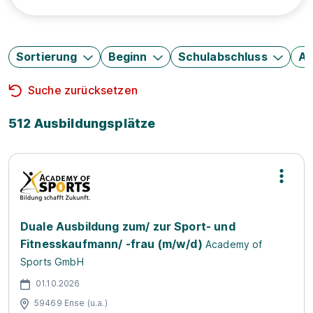
Sortierung
Beginn
Schulabschluss
Au
Suche zurücksetzen
512 Ausbildungsplätze
Duale Ausbildung zum/ zur Sport- und
Fitnesskaufmann/ -frau (m/w/d)
Academy of
Sports GmbH
01.10.2026
59469 Ense (u.a.)