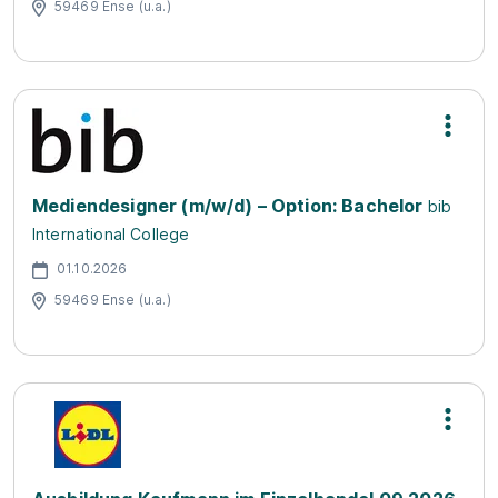
59469 Ense (u.a.)
Mediendesigner (m/w/d) – Option: Bachelor
bib
International College
01.10.2026
59469 Ense (u.a.)