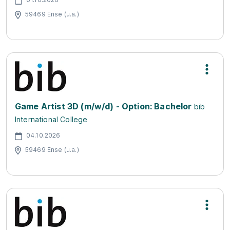
59469 Ense (u.a.)
Game Artist 3D (m/w/d) - Option: Bachelor
bib
International College
04.10.2026
59469 Ense (u.a.)