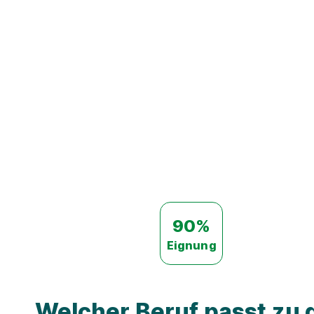
90%
Eignung
Welcher Beruf passt zu d