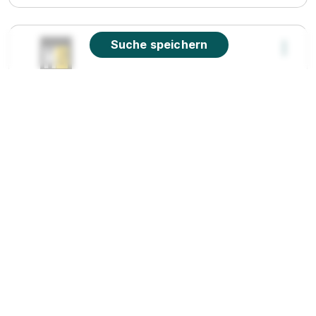
Suche speichern
Maler/-in und Lackierer/-in (m/w/d)
Heinrich
Schmid GmbH & Co. KG
01.08.2026
63456 Hanau
Schnellbewerbung
90%
Eignung