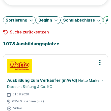
Sortierung
Beginn
Schulabschluss
Au
Suche zurücksetzen
1.078 Ausbildungsplätze
Ausbildung zum Verkäufer (m/w/d)
Netto Marken-
Discount Stiftung & Co. KG
01.08.2026
63526 Erlensee (u.a.)
Video