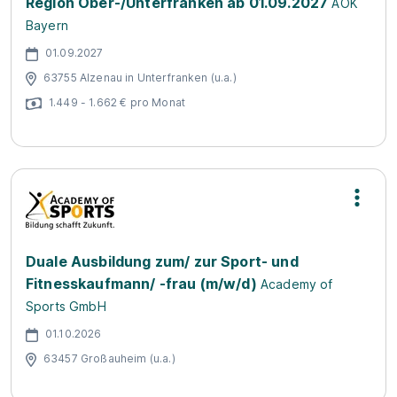
Region Ober-/Unterfranken ab 01.09.2027
AOK
Bayern
01.09.2027
63755 Alzenau in Unterfranken (u.a.)
1.449 - 1.662 € pro Monat
Duale Ausbildung zum/ zur Sport- und
Fitnesskaufmann/ -frau (m/w/d)
Academy of
Sports GmbH
01.10.2026
63457 Großauheim (u.a.)