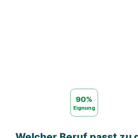
90%
Eignung
Welcher Beruf passt zu d