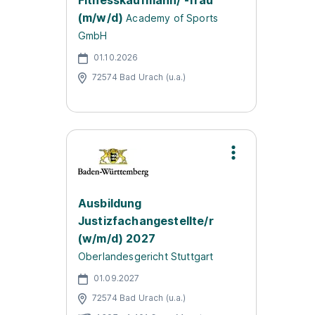
Fitnesskaufmann/ -frau
(m/w/d)
Academy of Sports
GmbH
01.10.2026
72574 Bad Urach (u.a.)
Ausbildung
Justizfachangestellte/r
(w/m/d) 2027
Oberlandesgericht Stuttgart
01.09.2027
72574 Bad Urach (u.a.)