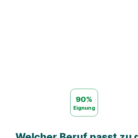
90%
Eignung
Welcher Beruf passt zu d