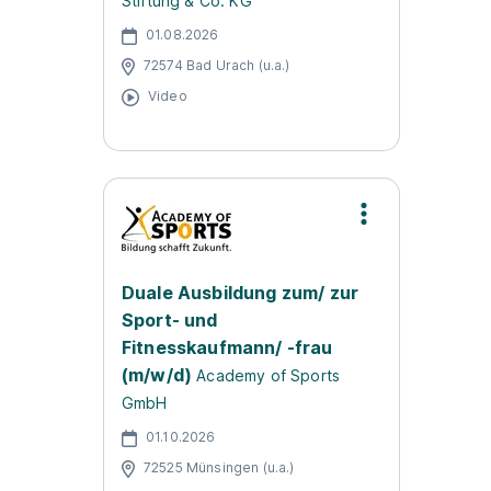
Stiftung & Co. KG
01.08.2026
72574 Bad Urach (u.a.)
Video
Duale Ausbildung zum/ zur
Sport- und
Fitnesskaufmann/ -frau
(m/w/d)
Academy of Sports
GmbH
01.10.2026
72525 Münsingen (u.a.)