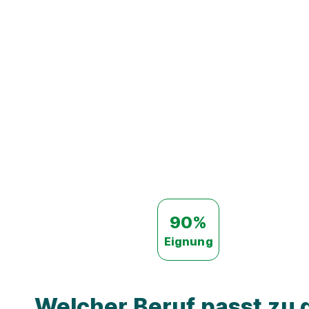
90%
Eignung
Welcher Beruf passt zu d