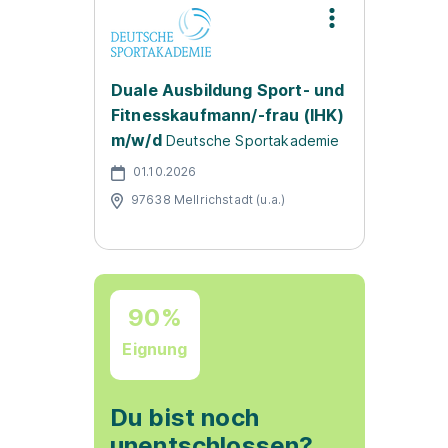
Duale Ausbildung Sport- und
Fitnesskaufmann/-frau (IHK)
m/w/d
Deutsche Sportakademie
01.10.2026
97638 Mellrichstadt (u.a.)
90%
Eignung
Du bist noch
unentschlossen?