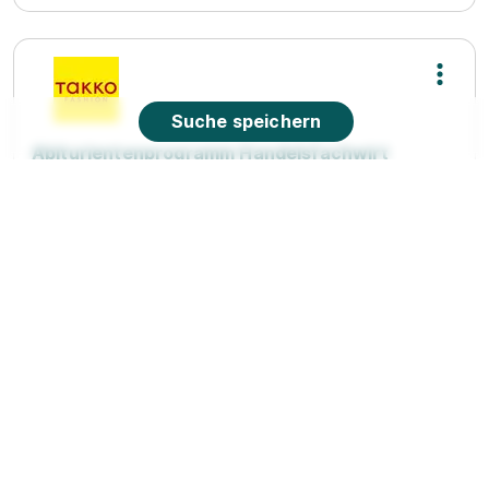
Suche speichern
Abiturientenprogramm Handelsfachwirt
(m/w/d) Ausbildung 2026
Takko Fashion
01.08.2026
97616 Bad Neustadt
90%
Eignung
Du bist noch unentschlossen?