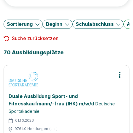
Sortierung
Beginn
Schulabschluss
Au
Suche zurücksetzen
70 Ausbildungsplätze
Duale Ausbildung Sport- und
Fitnesskaufmann/-frau (IHK) m/w/d
Deutsche
Sportakademie
01.10.2026
97640 Hendungen (u.a.)