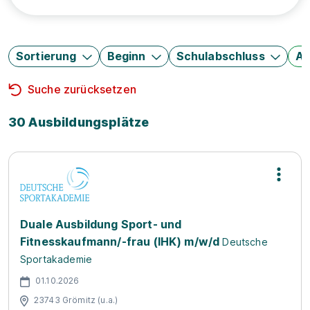
Sortierung
Beginn
Schulabschluss
Au
Suche zurücksetzen
30 Ausbildungsplätze
Duale Ausbildung Sport- und
Fitnesskaufmann/-frau (IHK) m/w/d
Deutsche
Sportakademie
01.10.2026
23743 Grömitz (u.a.)