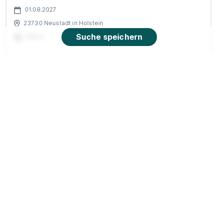
01.08.2027
23730 Neustadt in Holstein
Suche speichern
Video
Ausbildung Medizinische
Fachangestellte/Medizinischer
Fachangestellter (m/w/d)
Bundeswehr
01.08.2027
23730 Neustadt in Holstein