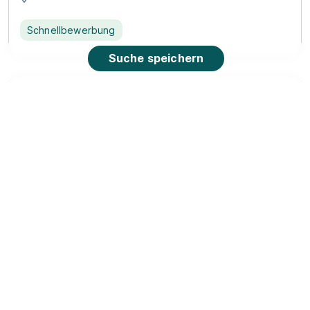
Schnellbewerbung
Suche speichern
Ausbildung Verkäufer (m/w/d)
PENNY Markt GmbH
01.08.2027
23758 Oldenburg/Holstein
Video
Neu