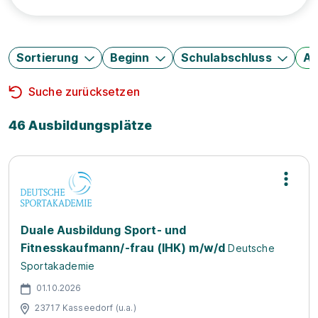
Sortierung
Beginn
Schulabschluss
Au
Suche zurücksetzen
46 Ausbildungsplätze
Duale Ausbildung Sport- und
Fitnesskaufmann/-frau (IHK) m/w/d
Deutsche
Sportakademie
01.10.2026
23717 Kasseedorf (u.a.)