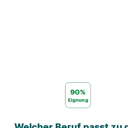
90%
Eignung
Welcher Beruf passt zu d