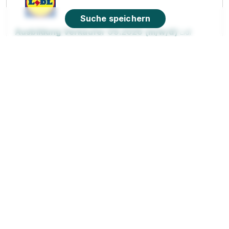
Suche speichern
Ausbildung Verkäufer 09.2026 (m/w/d)
Lidl
01.09.2026
83684 Tegernsee
90%
Eignung
Du bist noch unentschlossen?
Geh auf Nummer sicher mit unserem Berufswahltest.
Eignung checken und passende Stelle finden.
Mehr erfahren