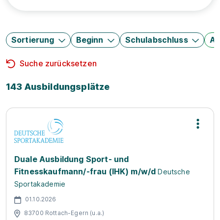
Sortierung
Beginn
Schulabschluss
Au
Suche zurücksetzen
143 Ausbildungsplätze
Duale Ausbildung Sport- und
Fitnesskaufmann/-frau (IHK) m/w/d
Deutsche
Sportakademie
01.10.2026
83700 Rottach-Egern (u.a.)