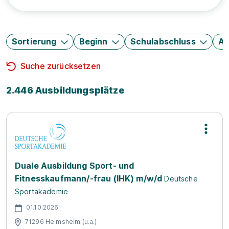
Sortierung
Beginn
Schulabschluss
Au
Suche zurücksetzen
2.446 Ausbildungsplätze
Duale Ausbildung Sport- und
Fitnesskaufmann/-frau (IHK) m/w/d
Deutsche
Sportakademie
01.10.2026
71296 Heimsheim (u.a.)