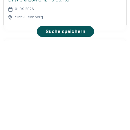
01.09.2026
71229 Leonberg
Suche speichern
Ausbildung zum Kaufmann im Einzelhandel
(m/w/d) - 2026
EDEKA Baisch
01.08.2026
71229 Leonberg
90%