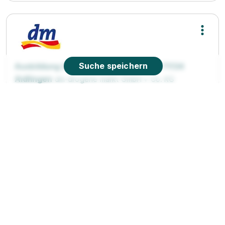
Suche speichern
Ausbildung Drogist (w/m/d) 2026 in 71134
Aidlingen
dm-drogerie markt GmbH + Co. KG
15.08.2026
71134 Aidlingen
Video
90%
Eignung