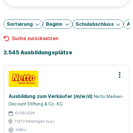
Sortierung
Beginn
Schulabschluss
Au
Suche zurücksetzen
2.545 Ausbildungsplätze
Ausbildung zum Verkäufer (m/w/d)
Netto Marken-
Discount Stiftung & Co. KG
01.08.2026
71272 Renningen (u.a.)
Video