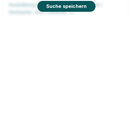
Ausbildung Kaufmann im Einzelhandel /
Suche speichern
Verkäufer 2027 (m/w/d)
Lidl
01.09.2026
26725 Emden
Abiturientenprogramm Handelsfachwirt
(m/w/d) Ausbildung 2026
Takko Fashion
01.08.2026
26723 Emden