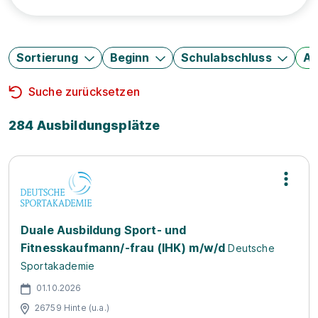
Sortierung
Beginn
Schulabschluss
Au
Suche zurücksetzen
284 Ausbildungsplätze
Duale Ausbildung Sport- und
Fitnesskaufmann/-frau (IHK) m/w/d
Deutsche
Sportakademie
01.10.2026
26759 Hinte (u.a.)