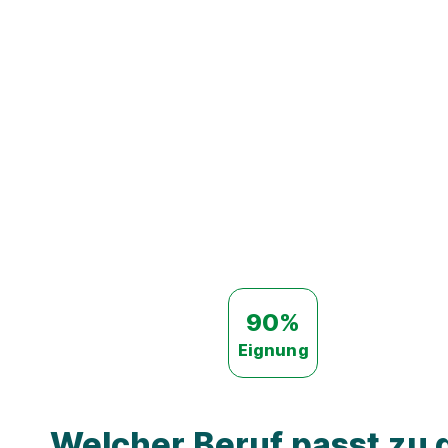
90%
Eignung
Welcher Beruf passt zu d