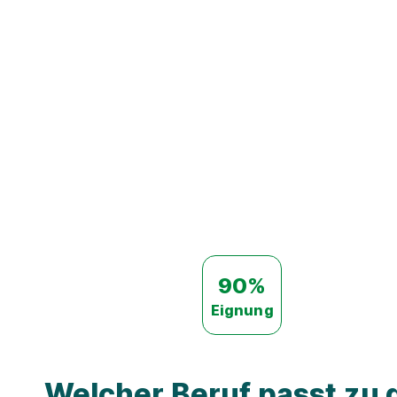
90%
Eignung
Welcher Beruf passt zu d