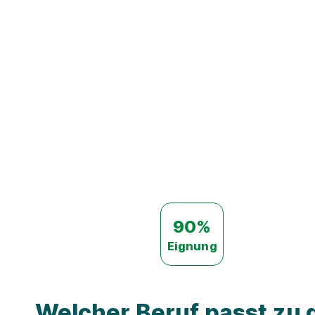
90%
Eignung
Welcher Beruf passt zu d