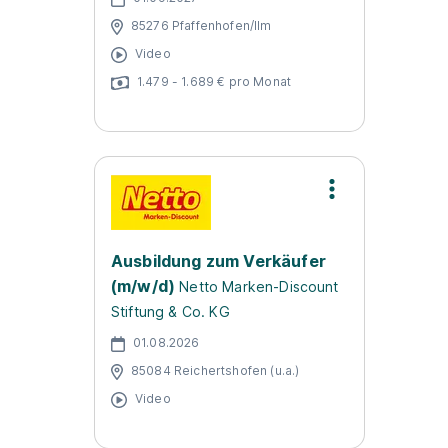
85276 Pfaffenhofen/Ilm
Video
1.479 - 1.689 € pro Monat
Ausbildung zum Verkäufer
(m/w/d)
Netto Marken-Discount
Stiftung & Co. KG
01.08.2026
85084 Reichertshofen (u.a.)
Video