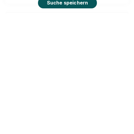
Suche speichern
Fachausbildung zum Marktleiter (m/w/d)
Netto
Marken-Discount Stiftung & Co. KG
01.08.2026
66625 Nohfelden (u.a.)
Video
90%
Eignung