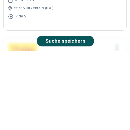
55765 Birkenfeld (u.a.)
Video
Suche speichern
Fachausbildung zum Marktleiter (m/w/d)
Netto
Marken-Discount Stiftung & Co. KG
01.08.2026
55765 Birkenfeld (u.a.)
Video