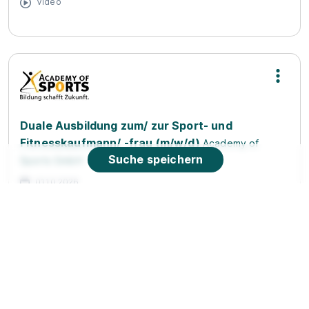
Video
Duale Ausbildung zum/ zur Sport- und
Fitnesskaufmann/ -frau (m/w/d)
Academy of
Suche speichern
Sports GmbH
01.10.2026
93309 Kelheim (u.a.)
90%
Eignung