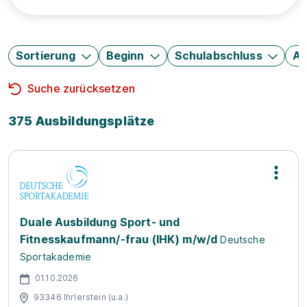
Sortierung
Beginn
Schulabschluss
Au
Suche zurücksetzen
375 Ausbildungsplätze
Duale Ausbildung Sport- und
Fitnesskaufmann/-frau (IHK) m/w/d
Deutsche
Sportakademie
01.10.2026
93346 Ihrlerstein (u.a.)