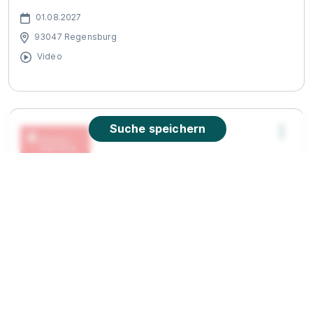
01.08.2027
93047 Regensburg
Video
Suche speichern
Ausbildung Bankkauffrau/ Bankkaufmann
(m/w/d) 2026
Sparkasse Regensburg Anstalt des
öffentlichen Rechts
31.08.2026
93049 Regensburg
1.418 - 1.528 € pro Monat